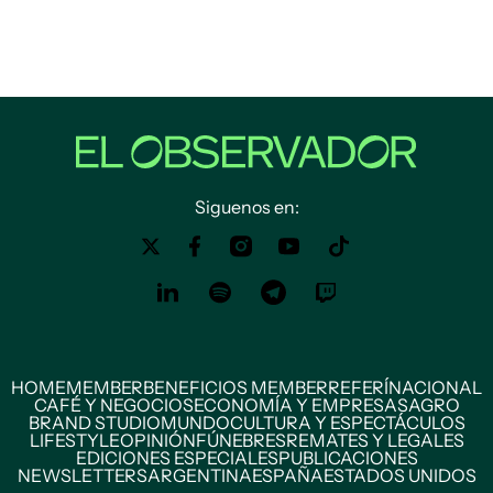
Siguenos en:
HOME
MEMBER
BENEFICIOS MEMBER
REFERÍ
NACIONAL
CAFÉ Y NEGOCIOS
ECONOMÍA Y EMPRESAS
AGRO
BRAND STUDIO
MUNDO
CULTURA Y ESPECTÁCULOS
LIFESTYLE
OPINIÓN
FÚNEBRES
REMATES Y LEGALES
EDICIONES ESPECIALES
PUBLICACIONES
NEWSLETTERS
ARGENTINA
ESPAÑA
ESTADOS UNIDOS