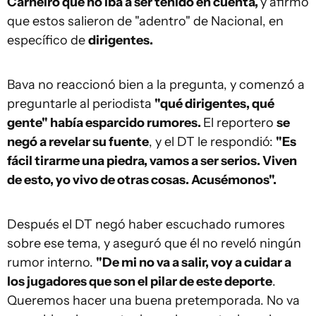
Carneiro que no iba a ser tenido en cuenta,
y afirmó
que estos salieron de "adentro" de Nacional, en
específico de
dirigentes.
Bava no reaccionó bien a la pregunta, y comenzó a
preguntarle al periodista
"qué dirigentes, qué
gente" había esparcido rumores.
El reportero
se
negó a revelar su fuente
, y el DT le respondió:
"Es
fácil tirarme una piedra, vamos a ser serios. Viven
de esto, yo vivo de otras cosas. Acusémonos".
Después el DT negó haber escuchado rumores
sobre ese tema, y aseguró que él no reveló ningún
rumor interno.
"De mi no va a salir, voy a cuidar a
los jugadores que son el pilar de este deporte
.
Queremos hacer una buena pretemporada. No va