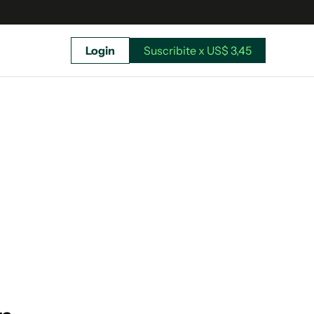
Login
Suscribite x US$ 3,45
uscríbete ahora a El Observador y elegí hasta
donde llegar.
Suscribite x US$ 3,45