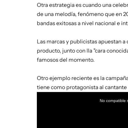
Otra estrategia es cuando una celeb
de una melodía, fenómeno que en 201
bandas exitosas a nivel nacional e 
Las marcas y publicistas apuestan a q
producto, junto con lla "cara conoci
famosos del momento.
Otro ejemplo reciente es la campañ
tiene como protagonista al cantant
This
is
a
No compatible s
modal
window.