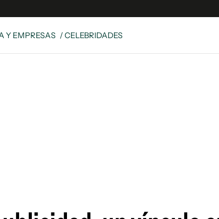
A Y EMPRESAS
/ CELEBRIDADES
e
S
n
es
Siguenos en:
 y Legales
es especiales
ciones
ters
ina
 Unidos