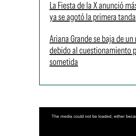
La Fiesta de la X anunció más
ya se agotó la primera tanda
Ariana Grande se baja de un
debido al cuestionamiento pú
sometida
This
is
a
The media could not be loaded, either becau
modal
window.