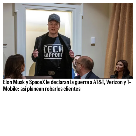
Elon Musk y SpaceX le declaran la guerra a AT&T, Verizon y T-
Mobile: así planean robarles clientes