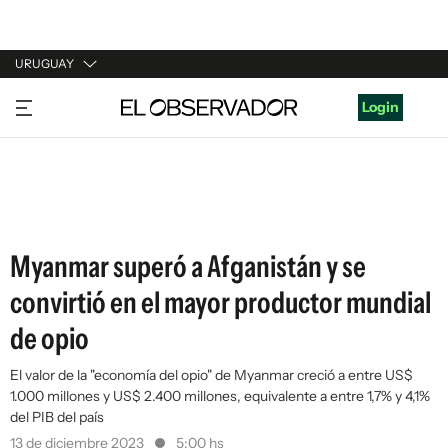
URUGUAY
URUGUAY
Login
ARGENTINA
ESPAÑA
ESTADOS UNIDOS
Myanmar superó a Afganistán y se
convirtió en el mayor productor mundial
de opio
El valor de la "economía del opio" de Myanmar creció a entre US$
1.000 millones y US$ 2.400 millones, equivalente a entre 1,7% y 4,1%
del PIB del país
13 de diciembre 2023
5:00 hs