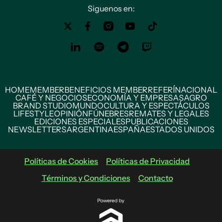
Siguenos en:
HOME
MEMBER
BENEFICIOS MEMBER
REFERÍ
NACIONAL
CAFÉ Y NEGOCIOS
ECONOMÍA Y EMPRESAS
AGRO
BRAND STUDIO
MUNDO
CULTURA Y ESPECTÁCULOS
LIFESTYLE
OPINIÓN
FÚNEBRES
REMATES Y LEGALES
EDICIONES ESPECIALES
PUBLICACIONES
NEWSLETTERS
ARGENTINA
ESPAÑA
ESTADOS UNIDOS
Políticas de Cookies
Políticas de Privacidad
Términos y Condiciones
Contacto