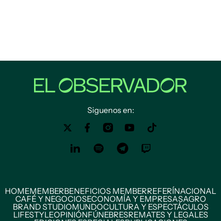
Siguenos en:
HOME
MEMBER
BENEFICIOS MEMBER
REFERÍ
NACIONAL
CAFÉ Y NEGOCIOS
ECONOMÍA Y EMPRESAS
AGRO
BRAND STUDIO
MUNDO
CULTURA Y ESPECTÁCULOS
LIFESTYLE
OPINIÓN
FÚNEBRES
REMATES Y LEGALES