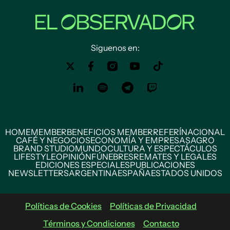
Siguenos en:
HOME
MEMBER
BENEFICIOS MEMBER
REFERÍ
NACIONAL
CAFÉ Y NEGOCIOS
ECONOMÍA Y EMPRESAS
AGRO
BRAND STUDIO
MUNDO
CULTURA Y ESPECTÁCULOS
LIFESTYLE
OPINIÓN
FÚNEBRES
REMATES Y LEGALES
EDICIONES ESPECIALES
PUBLICACIONES
NEWSLETTERS
ARGENTINA
ESPAÑA
ESTADOS UNIDOS
Políticas de Cookies
Políticas de Privacidad
Términos y Condiciones
Contacto