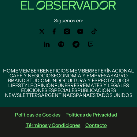
Siguenos en:
HOME
MEMBER
BENEFICIOS MEMBER
REFERÍ
NACIONAL
CAFÉ Y NEGOCIOS
ECONOMÍA Y EMPRESAS
AGRO
BRAND STUDIO
MUNDO
CULTURA Y ESPECTÁCULOS
LIFESTYLE
OPINIÓN
FÚNEBRES
REMATES Y LEGALES
EDICIONES ESPECIALES
PUBLICACIONES
NEWSLETTERS
ARGENTINA
ESPAÑA
ESTADOS UNIDOS
Políticas de Cookies
Políticas de Privacidad
Términos y Condiciones
Contacto