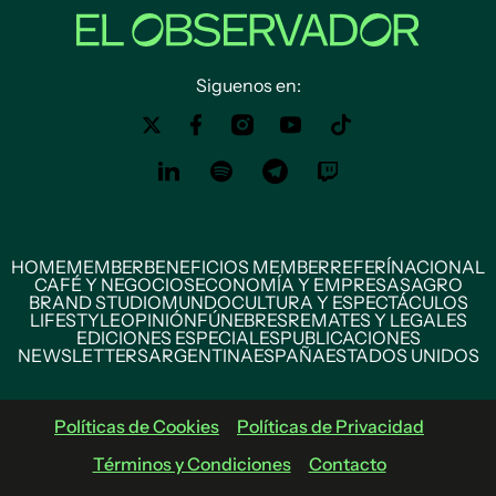
Siguenos en:
HOME
MEMBER
BENEFICIOS MEMBER
REFERÍ
NACIONAL
CAFÉ Y NEGOCIOS
ECONOMÍA Y EMPRESAS
AGRO
BRAND STUDIO
MUNDO
CULTURA Y ESPECTÁCULOS
LIFESTYLE
OPINIÓN
FÚNEBRES
REMATES Y LEGALES
EDICIONES ESPECIALES
PUBLICACIONES
NEWSLETTERS
ARGENTINA
ESPAÑA
ESTADOS UNIDOS
Políticas de Cookies
Políticas de Privacidad
Términos y Condiciones
Contacto