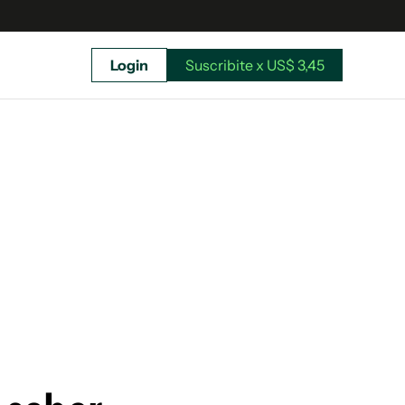
Login
Suscribite x US$ 3,45
uscríbete ahora a El Observador y elegí hasta
donde llegar.
Suscribite x US$ 3,45