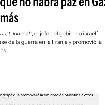
que no habrá paz en Ga
amás
reet Journal"
, el jefe del gobierno israelí
ese de la guerra en la Franja y promovió la
ses