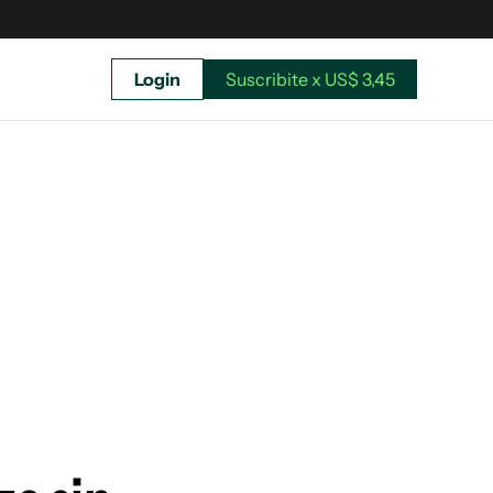
Login
Suscribite x US$ 3,45
uscríbete ahora a El Observador y elegí hasta
donde llegar.
Suscribite x US$ 3,45