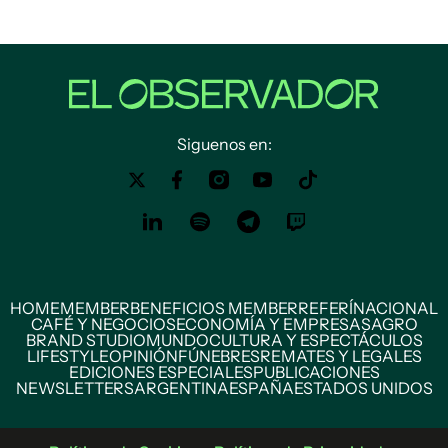
Siguenos en:
HOME
MEMBER
BENEFICIOS MEMBER
REFERÍ
NACIONAL
CAFÉ Y NEGOCIOS
ECONOMÍA Y EMPRESAS
AGRO
BRAND STUDIO
MUNDO
CULTURA Y ESPECTÁCULOS
LIFESTYLE
OPINIÓN
FÚNEBRES
REMATES Y LEGALES
EDICIONES ESPECIALES
PUBLICACIONES
NEWSLETTERS
ARGENTINA
ESPAÑA
ESTADOS UNIDOS