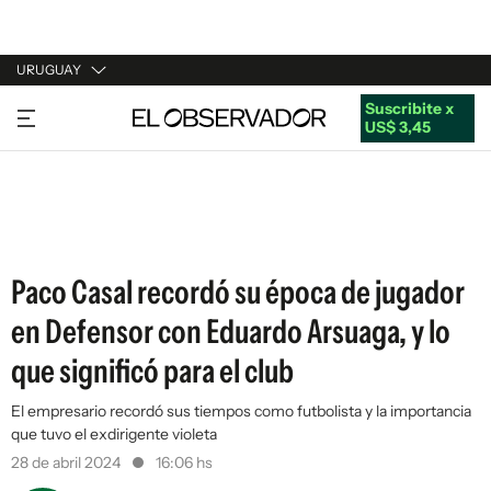
URUGUAY
Suscribite x
URUGUAY
US$ 3,45
ARGENTINA
ESPAÑA
ESTADOS UNIDOS
Paco Casal recordó su época de jugador
en Defensor con Eduardo Arsuaga, y lo
que significó para el club
El empresario recordó sus tiempos como futbolista y la importancia
que tuvo el exdirigente violeta
28 de abril 2024
16:06 hs