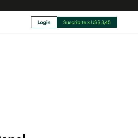
Login
Suscribite x US$ 3,45
uscríbete ahora a El Observador y elegí hasta
donde llegar.
Suscribite x US$ 3,45