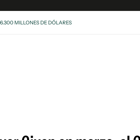
 6.300 MILLONES DE DÓLARES
e
S
n
es
Siguenos en:
 y Legales
es especiales
ciones
ters
ina
 Unidos