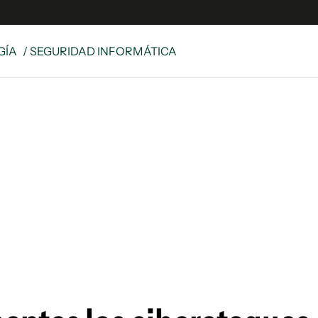
GÍA
/ SEGURIDAD INFORMÁTICA
e
S
n
es
Siguenos en:
 y Legales
es especiales
ciones
ters
ina
 Unidos