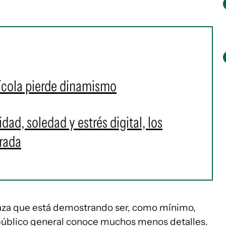
ícola pierde dinamismo
ad, soledad y estrés digital, los
rada
aza que está demostrando ser, como mínimo,
 público general conoce muchos menos detalles.