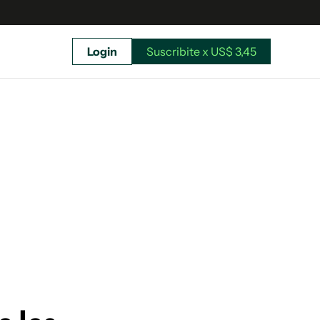
Login
Suscribite x US$ 3,45
uscríbete ahora a El Observador y elegí hasta
donde llegar.
Suscribite x US$ 3,45