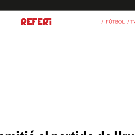
/
FÚTBOL
/ 
Olímpicos
S
tbol
g
ortivo