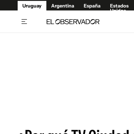
Uruguay
Argentina
España
Estados
Unidos
Home
Juegos 
Referí
Rugby
Fútbol
Básque
Mundial 2026
Tenis
Resultados Deportivos
Runnin
Fútbol internacional
Polidep
Copa Libertadores
Motor