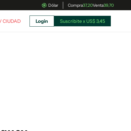
Dólar
Compra
37,20
Venta
39,70
TV CIUDAD
Login
Suscribite x US$ 3,45
uscríbete ahora a El Observador y elegí hasta
donde llegar.
Suscribite x US$ 3,45