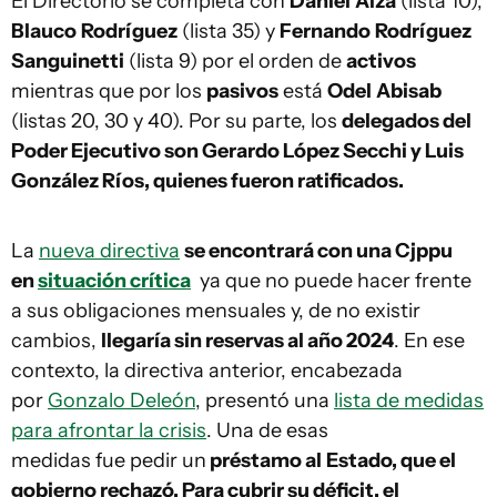
El Directorio se completa con
Daniel
Alza
(lista 10),
Blauco
Rodríguez
(lista 35) y
Fernando
Rodríguez
Sanguinetti
(lista 9) por el orden de
activos
mientras que por los
pasivos
está
Odel
Abisab
(listas 20, 30 y 40). Por su parte, los
delegados del
Poder Ejecutivo son Gerardo López Secchi y Luis
González Ríos, quienes fueron ratificados.
La
nueva directiva
se encontrará con una Cjppu
en
situación crítica
ya que no puede hacer frente
a sus obligaciones mensuales y, de no existir
cambios,
llegaría sin reservas al año 2024
. En ese
contexto, la directiva anterior, encabezada
por
Gonzalo Deleón
, presentó una
lista de medidas
para afrontar la crisis
. Una de esas
medidas fue pedir un
préstamo al
Estado, que el
gobierno rechazó. Para cubrir su déficit, el