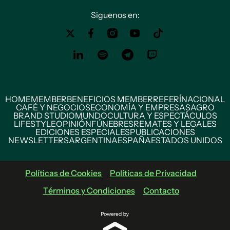
Siguenos en:
HOME
MEMBER
BENEFICIOS MEMBER
REFERÍ
NACIONAL
CAFÉ Y NEGOCIOS
ECONOMÍA Y EMPRESAS
AGRO
BRAND STUDIO
MUNDO
CULTURA Y ESPECTÁCULOS
LIFESTYLE
OPINIÓN
FÚNEBRES
REMATES Y LEGALES
EDICIONES ESPECIALES
PUBLICACIONES
NEWSLETTERS
ARGENTINA
ESPAÑA
ESTADOS UNIDOS
Políticas de Cookies
Políticas de Privacidad
Términos y Condiciones
Contacto