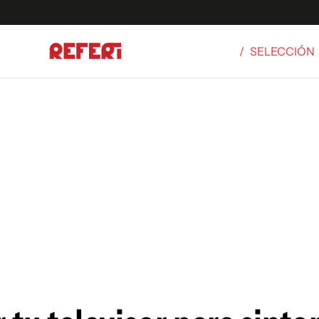
/
SELECCIÓN
Olímpicos
S
tbol
g
ortivo