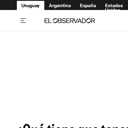
Uruguay
Argentina
España
Estados
Unidos
Home
Juegos 
Referí
Rugby
Fútbol
Básque
Mundial 2026
Tenis
Resultados Deportivos
Runnin
Fútbol internacional
Polidep
Copa Libertadores
Motor