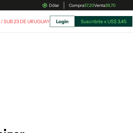
Dólar
Compra
37,20
Venta
39,70
/ SUB 23 DE URUGUAY
Login
Suscribite x US$ 3,45
uscríbete ahora a El Observador y elegí hasta
donde llegar.
Suscribite x US$ 3,45