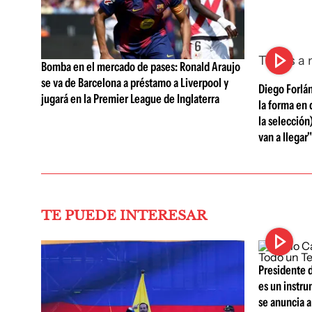
This is a
Bomba en el mercado de pases: Ronald Araujo
se va de Barcelona a préstamo a Liverpool y
Diego Forlá
jugará en la Premier League de Inglaterra
la forma en 
la selección
van a llegar"
TE PUEDE INTERESAR
Presidente d
es un instr
se anuncia a