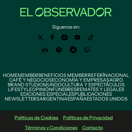
Siguenos en:
HOME
MEMBER
BENEFICIOS MEMBER
REFERÍ
NACIONAL
CAFÉ Y NEGOCIOS
ECONOMÍA Y EMPRESAS
AGRO
BRAND STUDIO
MUNDO
CULTURA Y ESPECTÁCULOS
LIFESTYLE
OPINIÓN
FÚNEBRES
REMATES Y LEGALES
EDICIONES ESPECIALES
PUBLICACIONES
NEWSLETTERS
ARGENTINA
ESPAÑA
ESTADOS UNIDOS
Políticas de Cookies
Políticas de Privacidad
Términos y Condiciones
Contacto