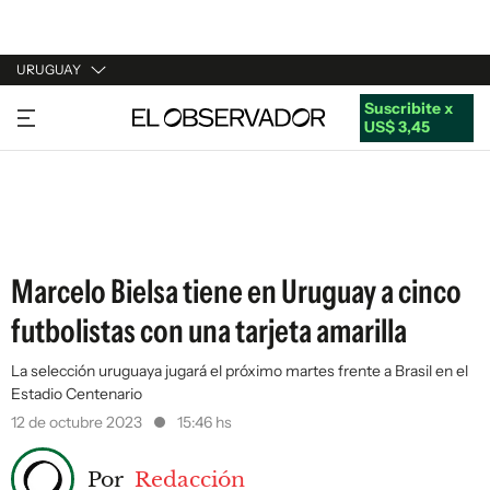
URUGUAY
Suscribite x
URUGUAY
US$ 3,45
ARGENTINA
ESPAÑA
ESTADOS UNIDOS
Marcelo Bielsa tiene en Uruguay a cinco
futbolistas con una tarjeta amarilla
La selección uruguaya jugará el próximo martes frente a Brasil en el
Estadio Centenario
12 de octubre 2023
15:46 hs
Por
Redacción