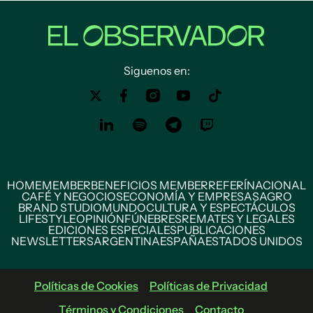
Siguenos en:
HOME
MEMBER
BENEFICIOS MEMBER
REFERÍ
NACIONAL
CAFÉ Y NEGOCIOS
ECONOMÍA Y EMPRESAS
AGRO
BRAND STUDIO
MUNDO
CULTURA Y ESPECTÁCULOS
LIFESTYLE
OPINIÓN
FÚNEBRES
REMATES Y LEGALES
EDICIONES ESPECIALES
PUBLICACIONES
NEWSLETTERS
ARGENTINA
ESPAÑA
ESTADOS UNIDOS
Políticas de Cookies
Políticas de Privacidad
Términos y Condiciones
Contacto