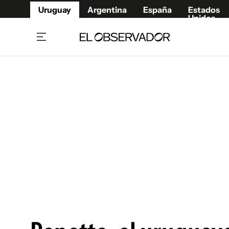
Uruguay
Argentina
España
Estados
Unidos
Home
Juegos 
Referí
Rugby
Fútbol
Básque
Mundial 2026
Tenis
Resultados Deportivos
Runnin
Fútbol internacional
Polidep
Copa Libertadores
Motor