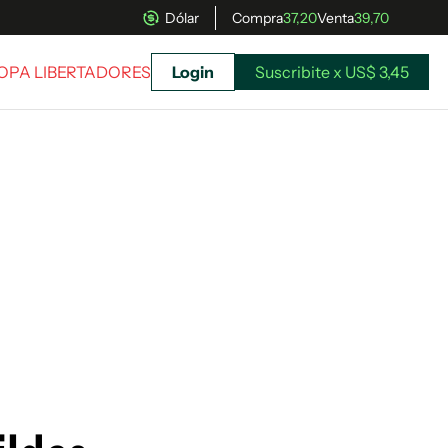
Dólar
Compra
37,20
Venta
39,70
COPA LIBERTADORES
Login
Suscribite x US$ 3,45
uscríbete ahora a El Observador y elegí hasta
donde llegar.
Suscribite x US$ 3,45