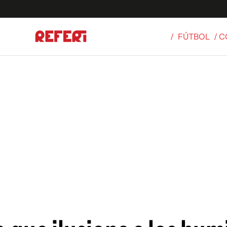
/
FÚTBOL
/ 
Olímpicos
S
tbol
g
ortivo