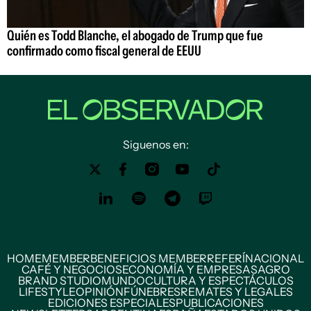
Quién es Todd Blanche, el abogado de Trump que fue
confirmado como fiscal general de EEUU
Siguenos en:
HOME
MEMBER
BENEFICIOS MEMBER
REFERÍ
NACIONAL
CAFÉ Y NEGOCIOS
ECONOMÍA Y EMPRESAS
AGRO
BRAND STUDIO
MUNDO
CULTURA Y ESPECTÁCULOS
LIFESTYLE
OPINIÓN
FÚNEBRES
REMATES Y LEGALES
EDICIONES ESPECIALES
PUBLICACIONES