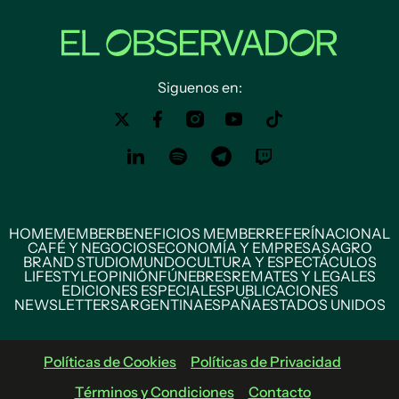
Siguenos en:
HOME
MEMBER
BENEFICIOS MEMBER
REFERÍ
NACIONAL
CAFÉ Y NEGOCIOS
ECONOMÍA Y EMPRESAS
AGRO
BRAND STUDIO
MUNDO
CULTURA Y ESPECTÁCULOS
LIFESTYLE
OPINIÓN
FÚNEBRES
REMATES Y LEGALES
EDICIONES ESPECIALES
PUBLICACIONES
NEWSLETTERS
ARGENTINA
ESPAÑA
ESTADOS UNIDOS
Políticas de Cookies
Políticas de Privacidad
Términos y Condiciones
Contacto