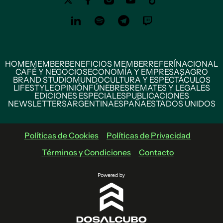
HOME
MEMBER
BENEFICIOS MEMBER
REFERÍ
NACIONAL
CAFÉ Y NEGOCIOS
ECONOMÍA Y EMPRESAS
AGRO
BRAND STUDIO
MUNDO
CULTURA Y ESPECTÁCULOS
LIFESTYLE
OPINIÓN
FÚNEBRES
REMATES Y LEGALES
EDICIONES ESPECIALES
PUBLICACIONES
NEWSLETTERS
ARGENTINA
ESPAÑA
ESTADOS UNIDOS
Políticas de Cookies
Políticas de Privacidad
Términos y Condiciones
Contacto