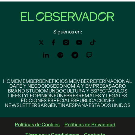
Siguenos en:
HOME
MEMBER
BENEFICIOS MEMBER
REFERÍ
NACIONAL
CAFÉ Y NEGOCIOS
ECONOMÍA Y EMPRESAS
AGRO
BRAND STUDIO
MUNDO
CULTURA Y ESPECTÁCULOS
LIFESTYLE
OPINIÓN
FÚNEBRES
REMATES Y LEGALES
EDICIONES ESPECIALES
PUBLICACIONES
NEWSLETTERS
ARGENTINA
ESPAÑA
ESTADOS UNIDOS
Políticas de Cookies
Políticas de Privacidad
Términos y Condiciones
Contacto