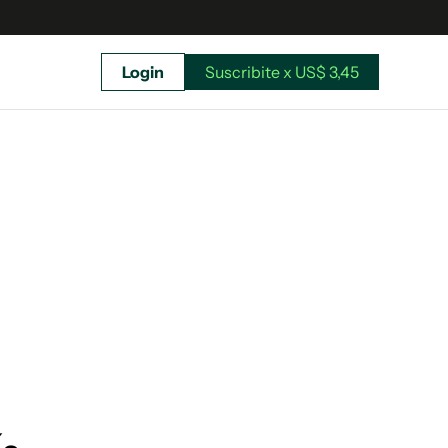
Login
Suscribite x US$ 3,45
uscríbete ahora a El Observador y elegí hasta
donde llegar.
Suscribite x US$ 3,45