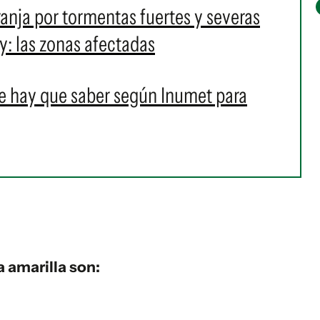
anja por tormentas fuertes y severas
y: las zonas afectadas
e hay que saber según Inumet para
a amarilla son: