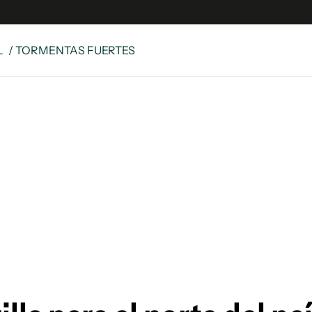
L
/ TORMENTAS FUERTES
e
S
n
es
Siguenos en:
 y Legales
es especiales
ciones
ters
ina
 Unidos