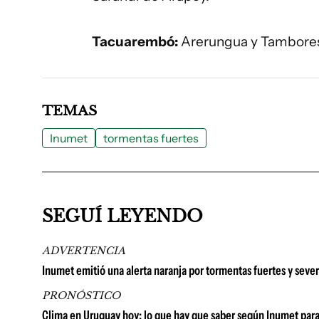
Tacuarembó:
Arerungua y Tambore
TEMAS
Inumet
tormentas fuertes
SEGUÍ LEYENDO
ADVERTENCIA
Inumet emitió una alerta naranja por tormentas fuertes y sever
PRONÓSTICO
Clima en Uruguay hoy: lo que hay que saber según Inumet para