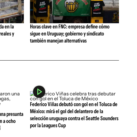
da en la
Horas clave en FNC: empresa define cómo
reales y
sigue en Uruguay; gobierno y sindicato
también manejan alternativas
Federico Viñas debutó con gol en el Toluca de
México: mirá el gol del delantero de la
 una presunta
selección uruguaya contra el Seattle Sounders
n a ocho
por la Leagues Cup
í