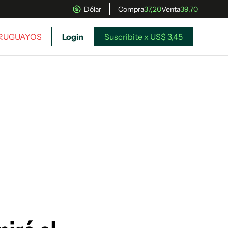
Dólar
Compra
37,20
Venta
39,70
URUGUAYOS
Login
Suscribite x US$ 3,45
uscríbete ahora a El Observador y elegí hasta
donde llegar.
Suscribite x US$ 3,45