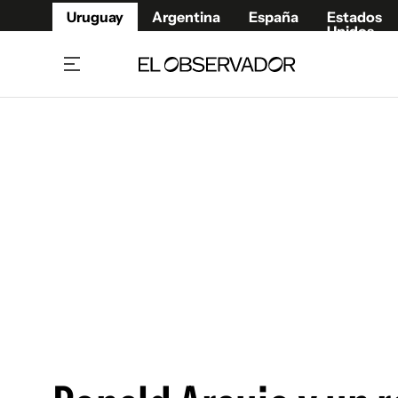
Uruguay
Argentina
España
Estados
Unidos
Home
Juegos 
Referí
Rugby
Fútbol
Básque
Mundial 2026
Tenis
Resultados Deportivos
Runnin
Fútbol internacional
Polidep
Copa Libertadores
Motor