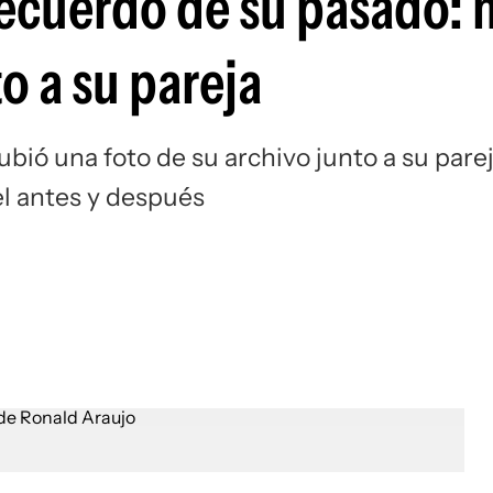
ecuerdo de su pasado: m
Si
o a su pareja
ubió una foto de su archivo junto a su pare
el antes y después