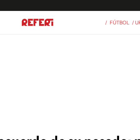
/
FÚTBOL
/ 
Olímpicos
S
tbol
g
ortivo