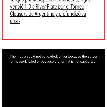
venció 1-0 a River Plate por el Torneo
Clausura de Argentina y profundizó su
crisis
This
is
a
The media could not be loaded, either because the server
modal
window.
or network failed or because the format is not supported.