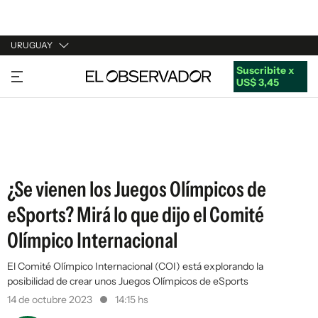
URUGUAY
Suscribite x
URUGUAY
US$ 3,45
ARGENTINA
ESPAÑA
ESTADOS UNIDOS
¿Se vienen los Juegos Olímpicos de
eSports? Mirá lo que dijo el Comité
Olímpico Internacional
El Comité Olímpico Internacional (COI) está explorando la
posibilidad de crear unos Juegos Olímpicos de eSports
14 de octubre 2023
14:15 hs