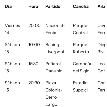
Día
Hora
Partido
Cancha
Árbi
Viernes
20:00
Nacional-
Parque
Javie
14
Fénix
Central
Fere
Sábado
10:00
Racing-
Parque
Dieg
15
Liverpool
Roberto
Rive
Sábado
15:30
Peñarol-
Campeón
Leo
15
Danubio
del Siglo
Gonz
Sábado
20:30
Plaza
Estadio
Chri
15
Colonia-
Suppici
Ferr
Cerro
Largo