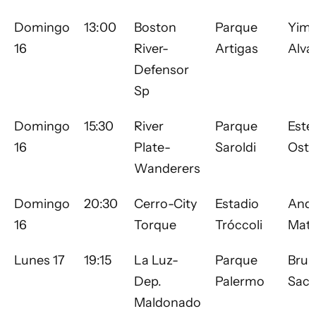
Domingo
13:00
Boston
Parque
Yim
16
River-
Artigas
Alva
Defensor
Sp
Domingo
15:30
River
Parque
Este
16
Plate-
Saroldi
Osto
Wanderers
Domingo
20:30
Cerro-City
Estadio
And
16
Torque
Tróccoli
Mat
Lunes 17
19:15
La Luz-
Parque
Bru
Dep.
Palermo
Saca
Maldonado