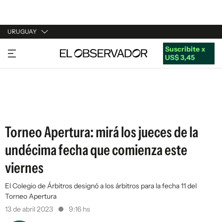
URUGUAY
Suscribite x
URUGUAY
US$ 3,45
ARGENTINA
ESPAÑA
ESTADOS UNIDOS
Torneo Apertura: mirá los jueces de la
undécima fecha que comienza este
viernes
El Colegio de Árbitros designó a los árbitros para la fecha 11 del
Torneo Apertura
13 de abril 2023
9:16 hs