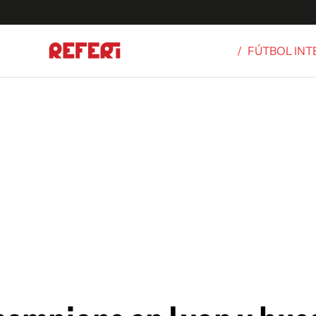
/
FÚTBOL IN
Olímpicos
S
tbol
g
ortivo