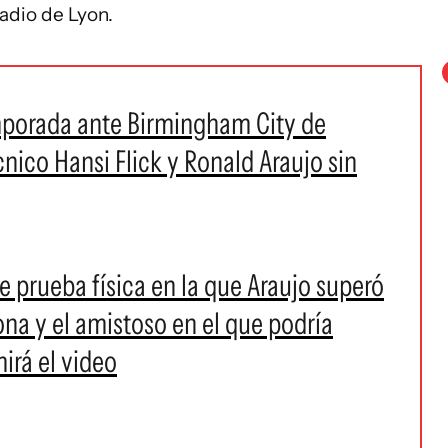
tadio de Lyon.
mporada ante Birmingham City de
cnico Hansi Flick y Ronald Araujo sin
te prueba física en la que Araujo superó
na y el amistoso en el que podría
mirá el video