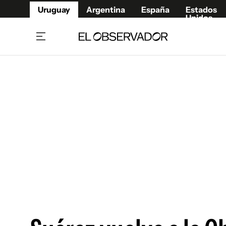
Uruguay
Argentina
España
Estados
Unidos
Home
Juegos 
Referí
Rugby
Fútbol
Básque
Mundial 2026
Tenis
Resultados Deportivos
Runnin
Fútbol internacional
Polidep
Copa Libertadores
Motor