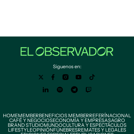
Siguenos en:
HOME
MEMBER
BENEFICIOS MEMBER
REFERÍ
NACIONAL
CAFÉ Y NEGOCIOS
ECONOMÍA Y EMPRESAS
AGRO
BRAND STUDIO
MUNDO
CULTURA Y ESPECTÁCULOS
LIFESTYLE
OPINIÓN
FÚNEBRES
REMATES Y LEGALES