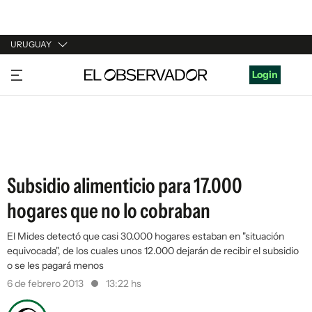
URUGUAY
URUGUAY
Login
ARGENTINA
ESPAÑA
ESTADOS UNIDOS
Subsidio alimenticio para 17.000
hogares que no lo cobraban
El Mides detectó que casi 30.000 hogares estaban en "situación
equivocada", de los cuales unos 12.000 dejarán de recibir el subsidio
o se les pagará menos
6 de febrero 2013
13:22 hs