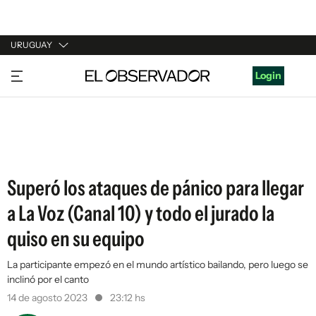
URUGUAY
URUGUAY
Login
ARGENTINA
ESPAÑA
ESTADOS UNIDOS
Superó los ataques de pánico para llegar
a La Voz (Canal 10) y todo el jurado la
quiso en su equipo
La participante empezó en el mundo artístico bailando, pero luego se
inclinó por el canto
14 de agosto 2023
23:12 hs