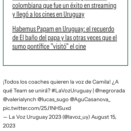
colombiana que fue un éxito en streaming
y llegó a los cines en Uruguay
Habemus Papam en Uruguay: el recuerdo
de El baño del papa y las otras veces que el
sumo pontífice "visitó" el cine
¡Todos los coaches quieren la voz de Camila! ¿A
qué Team se unirá?
#LaVozUruguay
|
@negrorada
@valerialynch
@lucas_sugo
@AguCasanova_
pic.twitter.com/25J1NHSuxd
— La Voz Uruguay 2023 (@lavoz_uy)
August 15,
2023