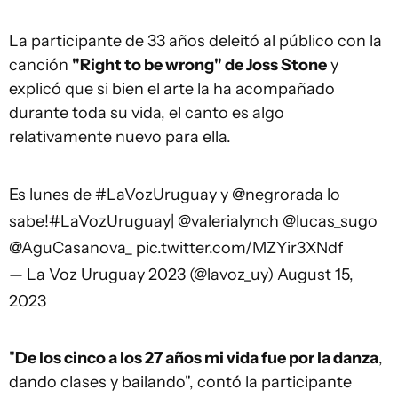
La participante de 33 años deleitó al público con la
canción
"Right to be wrong" de Joss Stone
y
explicó que si bien el arte la ha acompañado
durante toda su vida, el canto es algo
relativamente nuevo para ella.
Es lunes de
#LaVozUruguay
y
@negrorada
lo
sabe!
#LaVozUruguay
|
@valerialynch
@lucas_sugo
@AguCasanova_
pic.twitter.com/MZYir3XNdf
— La Voz Uruguay 2023 (@lavoz_uy)
August 15,
2023
"
De los cinco a los 27 años mi vida fue por la danza
,
dando clases y bailando", contó la participante