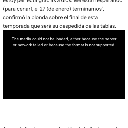
estoy perfecta gracias a dios. Me están esperando
(para cenar), el 27 (de enero) terminamos",
confirmó la blonda sobre el final de esta
temporada que será su despedida de las tablas.
This
is
a
The media could not be loaded, either because the server
modal
window.
or network failed or because the format is not supported.