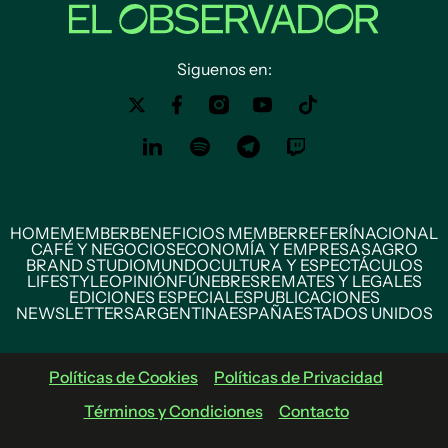
Siguenos en:
HOME
MEMBER
BENEFICIOS MEMBER
REFERÍ
NACIONAL
CAFÉ Y NEGOCIOS
ECONOMÍA Y EMPRESAS
AGRO
BRAND STUDIO
MUNDO
CULTURA Y ESPECTÁCULOS
LIFESTYLE
OPINIÓN
FÚNEBRES
REMATES Y LEGALES
EDICIONES ESPECIALES
PUBLICACIONES
NEWSLETTERS
ARGENTINA
ESPAÑA
ESTADOS UNIDOS
Políticas de Cookies
Políticas de Privacidad
Términos y Condiciones
Contacto