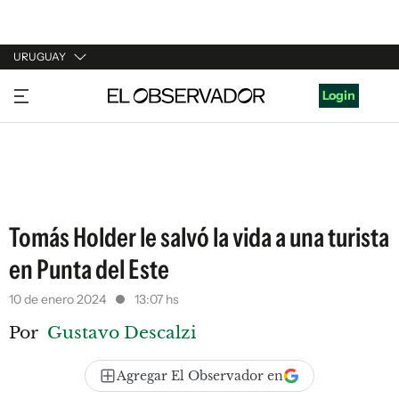
URUGUAY
URUGUAY
Login
ARGENTINA
ESPAÑA
ESTADOS UNIDOS
Tomás Holder le salvó la vida a una turista
en Punta del Este
10 de enero 2024
13:07 hs
Por
Gustavo Descalzi
Agregar El Observador en