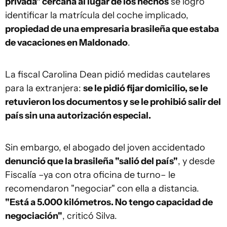
privada" cercana al lugar de los hechos
se logró
identificar la matrícula del coche implicado,
propiedad de una empresaria brasileña que estaba
de vacaciones en Maldonado
.
La fiscal Carolina Dean pidió medidas cautelares
para la extranjera:
se le pidió fijar domicilio, se le
retuvieron los documentos y se le prohibió salir del
país sin una autorización especial.
Sin embargo, el abogado del joven accidentado
denunció que la brasileña "salió del país"
, y desde
Fiscalía –ya con otra oficina de turno– le
recomendaron "negociar" con ella a distancia.
"Está a 5.000 kilómetros. No tengo capacidad de
negociación"
, criticó Silva.