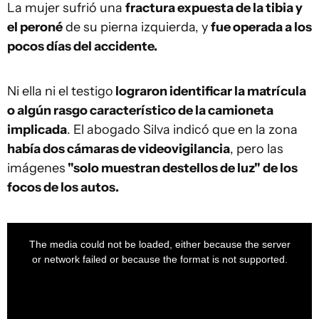
La mujer sufrió una
fractura expuesta de la tibia y
el peroné
de su pierna izquierda, y
fue operada a los
pocos días del accidente.
Ni ella ni el testigo
lograron identificar la matrícula
o algún rasgo característico de la camioneta
implicada
. El abogado Silva indicó que en la zona
había dos cámaras de videovigilancia
, pero las
imágenes
"solo muestran destellos de luz" de los
focos de los autos.
This
is
a
The media could not be loaded, either because the server
modal
window.
or network failed or because the format is not supported.