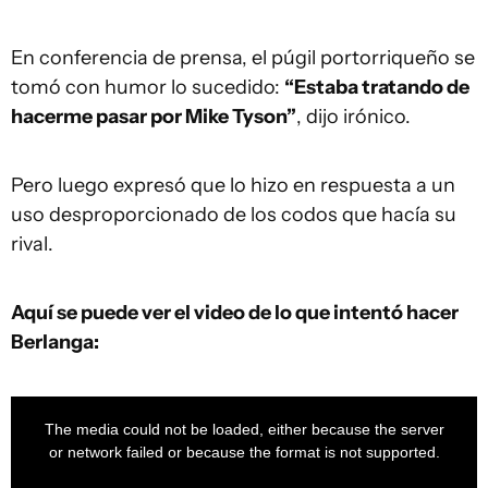
En conferencia de prensa, el púgil portorriqueño se
tomó con humor lo sucedido:
“Estaba tratando de
hacerme pasar por Mike Tyson”
, dijo irónico.
Pero luego expresó que lo hizo en respuesta a un
uso desproporcionado de los codos que hacía su
rival.
Aquí se puede ver el video de lo que intentó hacer
Berlanga:
This
is
a
The media could not be loaded, either because the server
modal
window.
or network failed or because the format is not supported.