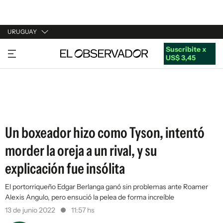
URUGUAY
Suscribite x
URUGUAY
US$ 3,45
ARGENTINA
ESPAÑA
ESTADOS UNIDOS
Un boxeador hizo como Tyson, intentó
morder la oreja a un rival, y su
explicación fue insólita
El portorriqueño Edgar Berlanga ganó sin problemas ante Roamer
Alexis Angulo, pero ensució la pelea de forma increíble
13 de junio 2022
11:57 hs