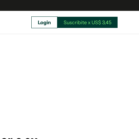
Login
Suscribite x US$ 3,45
uscríbete ahora a El Observador y elegí hasta
donde llegar.
Suscribite x US$ 3,45