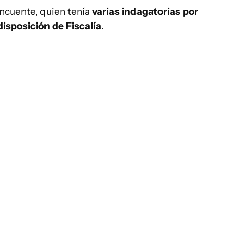
incuente, quien tenía
varias indagatorias por
disposición de Fiscalía
.