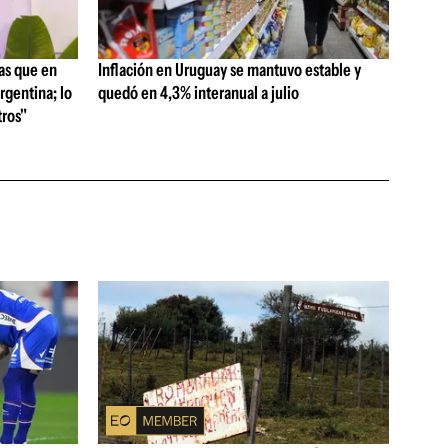
as que en
Inflación en Uruguay se mantuvo estable y
rgentina; lo
quedó en 4,3% interanual a julio
ros"