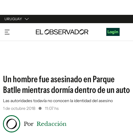
URUGUAY
URUGUAY
Login
ARGENTINA
ESPAÑA
ESTADOS UNIDOS
Un hombre fue asesinado en Parque
Batlle mientras dormía dentro de un auto
Las autoridades todavía no conocen la identidad del asesino
1 de octubre 2018
11:07 hs
Por
Redacción