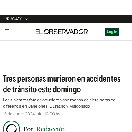
URUGUAY
URUGUAY
Login
ARGENTINA
ESPAÑA
ESTADOS UNIDOS
Tres personas murieron en accidentes
de tránsito este domingo
Los siniestros fatales ocurrieron con menos de siete horas de
diferencia en Canelones, Durazno y Maldonado
15 de enero 2024
10:00 hs
Por
Redacción