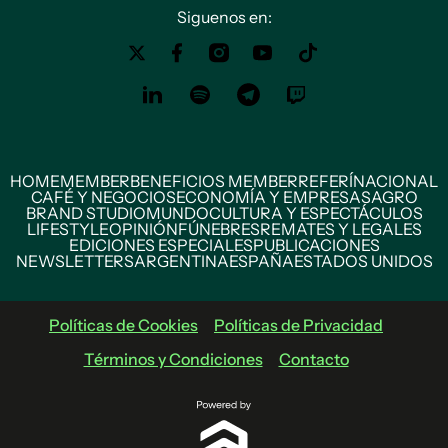
Siguenos en:
HOME
MEMBER
BENEFICIOS MEMBER
REFERÍ
NACIONAL
CAFÉ Y NEGOCIOS
ECONOMÍA Y EMPRESAS
AGRO
BRAND STUDIO
MUNDO
CULTURA Y ESPECTÁCULOS
LIFESTYLE
OPINIÓN
FÚNEBRES
REMATES Y LEGALES
EDICIONES ESPECIALES
PUBLICACIONES
NEWSLETTERS
ARGENTINA
ESPAÑA
ESTADOS UNIDOS
Políticas de Cookies
Políticas de Privacidad
Términos y Condiciones
Contacto