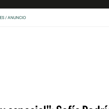
ES / ANUNCIO
e
S
n
es
Siguenos en:
 y Legales
es especiales
ciones
ters
ina
 Unidos