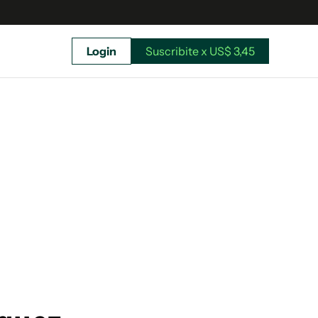
Login
Suscribite x US$ 3,45
uscríbete ahora a El Observador y elegí hasta
donde llegar.
Suscribite x US$ 3,45