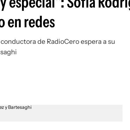
y especial": Sofía Rodr
o en redes
y conductora de RadioCero espera a su
esaghi