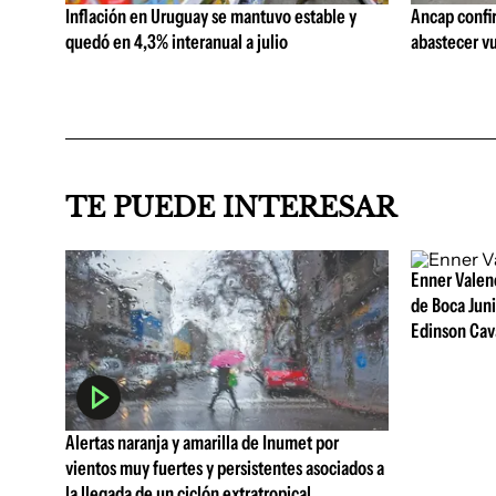
Inflación en Uruguay se mantuvo estable y
Ancap confi
quedó en 4,3% interanual a julio
abastecer vu
TE PUEDE INTERESAR
Enner Valenc
de Boca Juni
Edinson Cava
Alertas naranja y amarilla de Inumet por
vientos muy fuertes y persistentes asociados a
la llegada de un ciclón extratropical