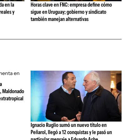
da en la
Horas clave en FNC: empresa define cómo
reales y
sigue en Uruguay; gobierno y sindicato
también manejan alternativas
a
s, Maldonado
extratropical
Ignacio Ruglio sumó un nuevo título en
Peñarol, llegó a 12 conquistas y le pasó un
particular mensaje a Eduardo Ache,