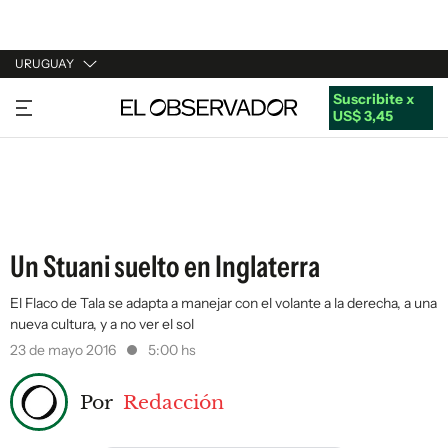
URUGUAY
Suscribite x
URUGUAY
US$ 3,45
ARGENTINA
ESPAÑA
ESTADOS UNIDOS
Un Stuani suelto en Inglaterra
El Flaco de Tala se adapta a manejar con el volante a la derecha, a una
nueva cultura, y a no ver el sol
23 de mayo 2016
5:00 hs
Por
Redacción