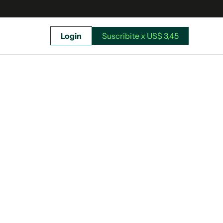
Login
Suscribite x US$ 3,45
uscríbete ahora a El Observador y elegí hasta
donde llegar.
Suscribite x US$ 3,45