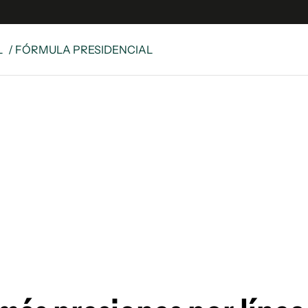
L
/ FÓRMULA PRESIDENCIAL
e
S
n
es
Siguenos en:
 y Legales
es especiales
ciones
ters
ina
 Unidos