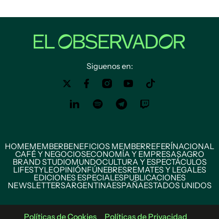
Siguenos en:
HOME
MEMBER
BENEFICIOS MEMBER
REFERÍ
NACIONAL
CAFÉ Y NEGOCIOS
ECONOMÍA Y EMPRESAS
AGRO
BRAND STUDIO
MUNDO
CULTURA Y ESPECTÁCULOS
LIFESTYLE
OPINIÓN
FÚNEBRES
REMATES Y LEGALES
EDICIONES ESPECIALES
PUBLICACIONES
NEWSLETTERS
ARGENTINA
ESPAÑA
ESTADOS UNIDOS
Políticas de Cookies
Políticas de Privacidad