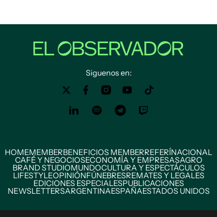
Siguenos en:
HOME
MEMBER
BENEFICIOS MEMBER
REFERÍ
NACIONAL
CAFÉ Y NEGOCIOS
ECONOMÍA Y EMPRESAS
AGRO
BRAND STUDIO
MUNDO
CULTURA Y ESPECTÁCULOS
LIFESTYLE
OPINIÓN
FÚNEBRES
REMATES Y LEGALES
EDICIONES ESPECIALES
PUBLICACIONES
NEWSLETTERS
ARGENTINA
ESPAÑA
ESTADOS UNIDOS