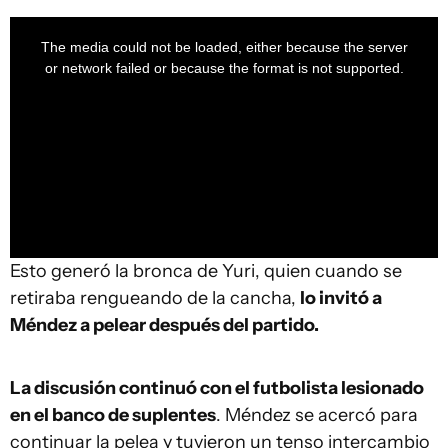
This
is
a
The media could not be loaded, either because the server
modal
window.
or network failed or because the format is not supported.
Esto generó la bronca de Yuri, quien cuando se
retiraba rengueando de la cancha,
lo invitó a
Méndez a pelear después del partido.
La discusión continuó con el futbolista lesionado
en el banco de suplentes
. Méndez se acercó para
continuar la pelea y tuvieron un tenso intercambio