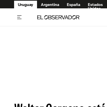
Uruguay
Argentina
España
Estados
Unidos
Home
Juegos 
Referí
Rugby
Fútbol
Básque
Mundial 2026
Tenis
Resultados Deportivos
Runnin
Fútbol internacional
Polidep
Copa Libertadores
Motor