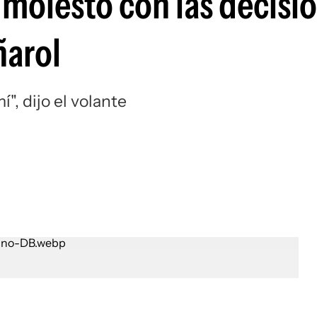
 molesto con las decisi
Si
ñarol
", dijo el volante