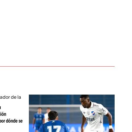
u
ción
por dónde se