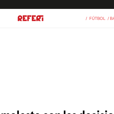
/
FÚTBOL
/ 
Olímpicos
S
tbol
g
ortivo