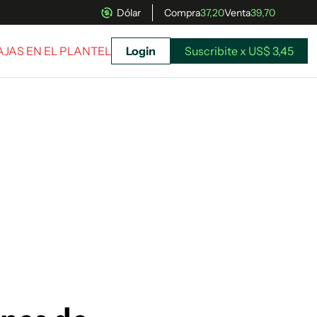
Dólar
Compra
37,20
Venta
39,70
BAJAS EN EL PLANTEL
Login
Suscribite x US$ 3,45
uscríbete ahora a El Observador y elegí hasta
donde llegar.
Suscribite x US$ 3,45