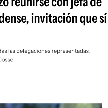
ó reunirse con jefa de
nse, invitación que sí
as las delegaciones representadas,
 Cosse