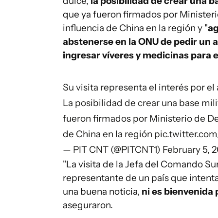
dulce,
la posibilidad de crear una b
que ya fueron firmados por Ministeri
influencia de China en la región y "
ag
abstenerse en la ONU de pedir un a
ingresar víveres y medicinas para e
Su visita representa el interés por e
La posibilidad de crear una base mili
fueron firmados por Ministerio de De
de China en la región
pic.twitter.c
— PIT CNT (@PITCNT1)
February 5, 
"La visita de la Jefa del Comando Su
representante de un país que intent
una buena noticia,
ni es bienvenida 
aseguraron.