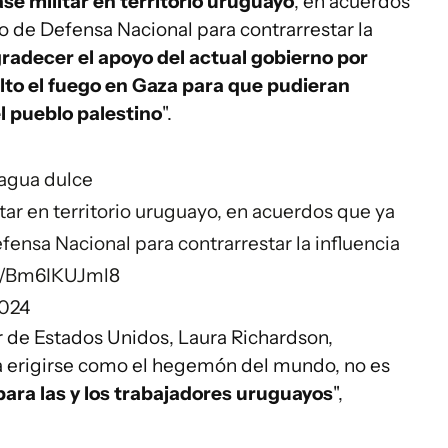
ase militar en territorio uruguayo
, en acuerdos
o de Defensa Nacional para contrarrestar la
radecer el apoyo del actual gobierno por
lto el fuego en Gaza para que pudieran
l pueblo palestino
".
l agua dulce
tar en territorio uruguayo, en acuerdos que ya
fensa Nacional para contrarrestar la influencia
om/Bm6IKUJml8
2024
r de Estados Unidos, Laura Richardson,
a erigirse como el hegemón del mundo, no es
para las y los trabajadores uruguayos
",