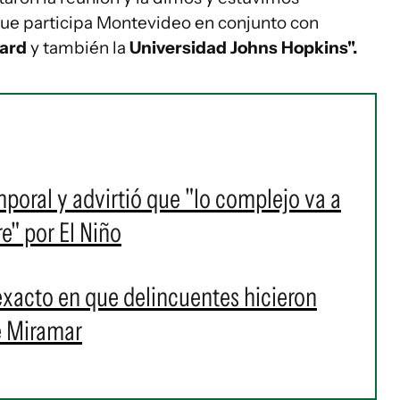
ue participa Montevideo en conjunto con
vard
y también la
Universidad Johns Hopkins".
mporal y advirtió que "lo complejo va a
e" por El Niño
xacto en que delincuentes hicieron
e Miramar