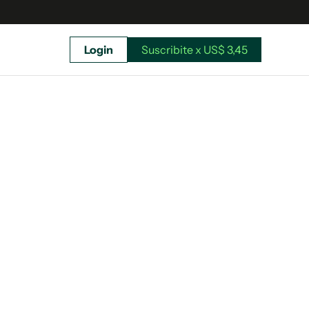
Login
Suscribite x US$ 3,45
uscríbete ahora a El Observador y elegí hasta
donde llegar.
Suscribite x US$ 3,45