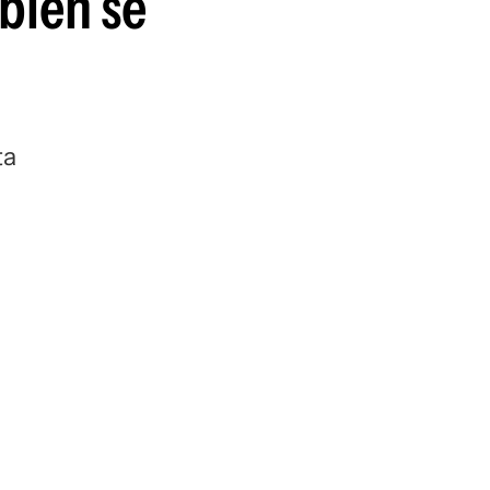
bién se
ta