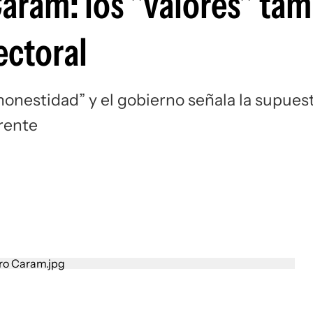
aram: los "valores" tam
lectoral
honestidad” y el gobierno señala la supues
Frente