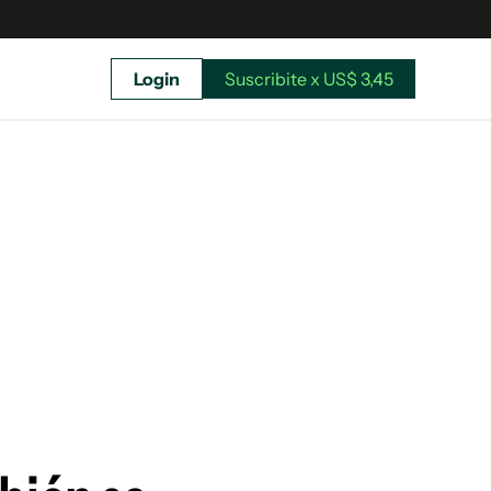
Login
Suscribite x US$ 3,45
uscríbete ahora a El Observador y elegí hasta
donde llegar.
Suscribite x US$ 3,45